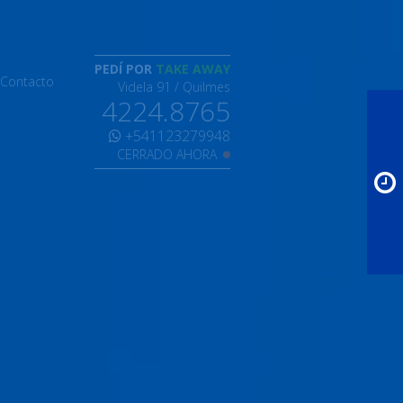
PEDÍ POR
TAKE AWAY
Contacto
Videla 91 / Quilmes
4224.8765
+541123279948
CERRADO AHORA